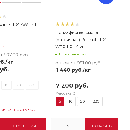
olimal 104 AWTP 1
Полиэфирная смола
(матричная) Polimal T104
каз
WTP LP - 5 кг
т 507.00
руб.
Есть в наличии
б.
/кг
оптом от 951.00
руб.
уб.
1 440
руб.
/кг
1
7 200 руб.
10
20
220
Фасовка: 5
5
10
20
220
АЕТСЯ ПОСТАВКА
Ь О ПОСТУПЛЕНИИ
В КОРЗИНУ