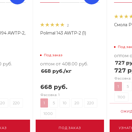
Смола P
2
1094 AWTP-2,
Polimal 143 AWTP-2 (1)
Под за
оптом о
Под заказ
727
ру
0
руб.
оптом от 408.00
руб.
727 р
668
руб.
/кг
Фасовка: 
668 руб.
1
5
Фасовка: 1
1100
20
220
1
5
10
20
220
ОЖИД
1000
КАЗ
ПОД ЗАКАЗ
УЗНАТ