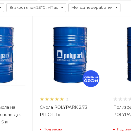
Вязкость при 23°С, мПас
Метод переработки
2
мола на
Смола POLYPARK 2.73
Полиэфи
снове для
PTLC-1, 1 кг
POLYPAR
 5 кг
Под заказ
Под за