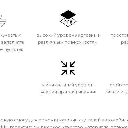
кучесть и
высокий уровень адгезии к
просто
 заполнять
различным поверхностям;
ра
 пустоты;
минимальный уровень
стойкос
усадки при застывании;
влаги и 
ирную смолу для ремонта кузовных деталей автомобиля
 Мы гарантируем высокое качество материала, а также