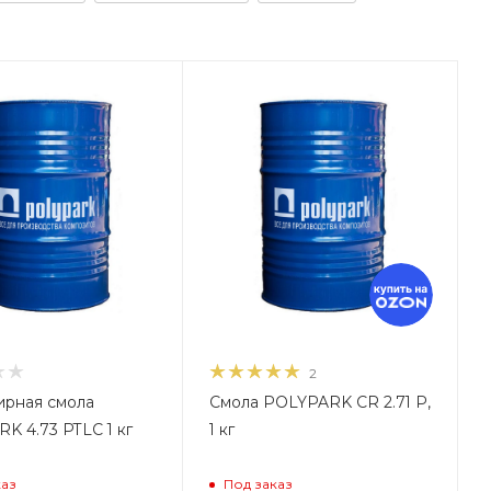
2
рная смола
Смола POLYPARK СR 2.71 P,
K 4.73 PTLC 1 кг
1 кг
каз
Под заказ