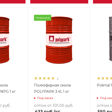
Новинка
2
мола
Полиэфирная смола
Polimal 
NPG 1 кг
POLYPARK 3.41, 1 кг
Под заказ
Под за
0
руб.
оптом от 331.00
руб.
оптом о
433
руб.
/кг
550
ру