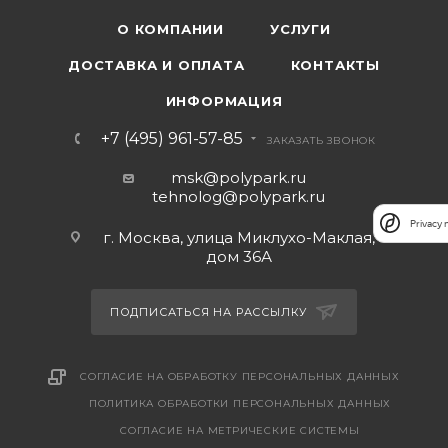
О КОМПАНИИ
УСЛУГИ
ДОСТАВКА И ОПЛАТА
КОНТАКТЫ
ИНФОРМАЦИЯ
+7 (495) 961-57-85
ЗАКАЗАТЬ ЗВОНОК
msk@polypark.ru
tehnolog@polypark.ru
Privacy 
г. Москва, улица Миклухо-Маклая,
дом 36А
ПОДПИСАТЬСЯ НА РАССЫЛКУ
СОГЛАСИЕ НА ОБРАБОТКУ ПЕРСОНАЛЬНЫХ ДАННЫХ
ПОЛИТИКА ОБРАБОТКИ ПЕРСОНАЛЬНЫХ ДАННЫХ
CОГЛАСИЕ НА МЕТРИЧЕСКИЕ СИСТЕМЫ