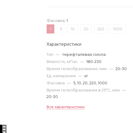
Фасовка:
1
1
5
10
20
220
1000
Характеристики
Тип
—
терефталевая смола
Вязкость, мПас
—
180-230
Время гелеобразования, мин
—
20-30
Ед. измерения
—
кг
Фасовка
—
5, 10, 20, 220, 1000
Время гелеобразования в 25°С, мин
—
20-30
Все характеристики