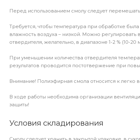
Перед использованием смолу следует перемешать
Требуется, чтобы температура при обработке была 
влажность воздуха – низкой. Можно регулировать
отвердителя, желательно, в диапазоне 1-2 % (10-20 
При уменьшении количества отвердителя температ
результатов проводится постотвержение при пов
Внимание! Полиэфирная смола относится к легко
В ходе работы необходима организации вентиляци
защиты!
Условия складирования
Смолу следует хранить в закрытой упаковке, в су