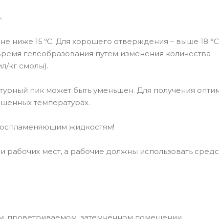
.
не ниже 15 ºC. Для хорошего отверждения – выше 18 °C,
 время гелеобразования путем изменения количества
мл/кг смолы).
урный пик может быть уменьшен. Для получения опти
ышенных температурах.
 воспламеняющим жидкостям!
и рабочих мест, а рабочие должны использовать средс
хом, проветриваемом, затемнённом помещении,