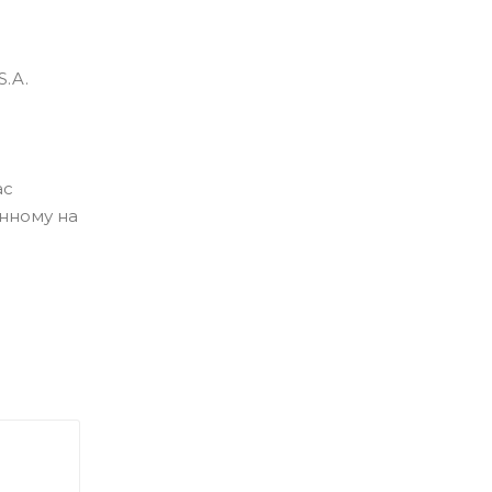
.A.
ас
анному на