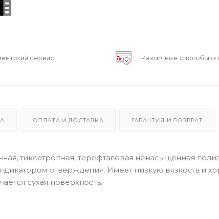
иентский сервис
Различные способы о
КА
ОПЛАТА И ДОСТАВКА
ГАРАНТИЯ И ВОЗВРАТ
енная, тиксотропная, терефталевая ненасыщенная пол
ндикатором отверждения. Имеет низкую вязкость и х
ается сухая поверхность.