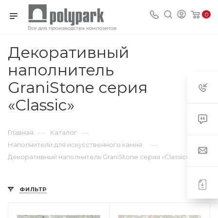
0
Все для производства композитов
Декоративный
наполнитель
10
GraniStone серия
«Classic»
—
—
Главная
Каталог
—
Наполнители для искусственного камня
Декоративный наполнитель GraniStone серия «Classic»
ФИЛЬТР