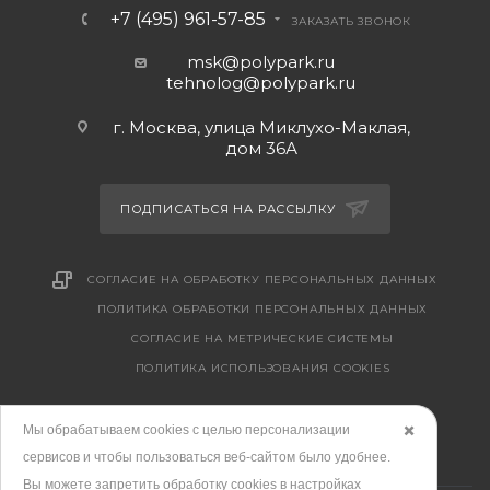
+7 (495) 961-57-85
ЗАКАЗАТЬ ЗВОНОК
msk@polypark.ru
tehnolog@polypark.ru
г. Москва, улица Миклухо-Маклая,
дом 36А
ПОДПИСАТЬСЯ НА РАССЫЛКУ
СОГЛАСИЕ НА ОБРАБОТКУ ПЕРСОНАЛЬНЫХ ДАННЫХ
ПОЛИТИКА ОБРАБОТКИ ПЕРСОНАЛЬНЫХ ДАННЫХ
CОГЛАСИЕ НА МЕТРИЧЕСКИЕ СИСТЕМЫ
ПОЛИТИКА ИСПОЛЬЗОВАНИЯ COOKIES
Мы обрабатываем cookies с целью персонализации
✖️
сервисов и чтобы пользоваться веб-сайтом было удобнее.
Вы можете запретить обработку сookies в настройках