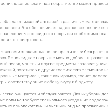
роникновение влаги под покрытие, что может привес
обладают высокой адгезией к различным материалам, ч
 основания. Это обеспечивает надежное сцепление по
д нанесением эпоксидного покрытия необходимо тщател
ыровнять поверхность.
зможности эпоксидных полов практически безграничны.
урах. В эпоксидное покрытие можно добавлять различн
евый песок, монеты и другие предметы, создавая уни
ажений, логотипов и других графических элементов н
ральные материалы, такие как мрамор, гранит, дерево
еры, соответствующие любому вкусу и бюджету.
 легко очищаются и обслуживаются. Для их уборки д
ные полы не требуют специального ухода и не подверж
нить их привлекательный внешний вид на протяжении м