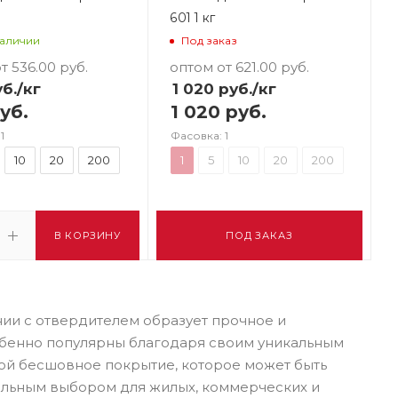
601 1 кг
наличии
Под заказ
т 536.00
руб.
оптом от 621.00
руб.
б.
/кг
1 020
руб.
/кг
уб.
1 020 руб.
1
Фасовка: 1
10
20
200
1
5
10
20
200
В КОРЗИНУ
ПОД ЗАКАЗ
нии с отвердителем образует прочное и
обенно популярны благодаря своим уникальным
ой бесшовное покрытие, которое может быть
деальным выбором для жилых, коммерческих и