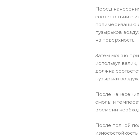
Перед нанесение
соответствии с 
полимеризацию с
пузырьков возду
на поверхность.
Затем можно при
используя валик,
должна соответс
пузырьки воздуха
После нанесения
смолы и темпера
времени необход
После полной по
износостойкость 