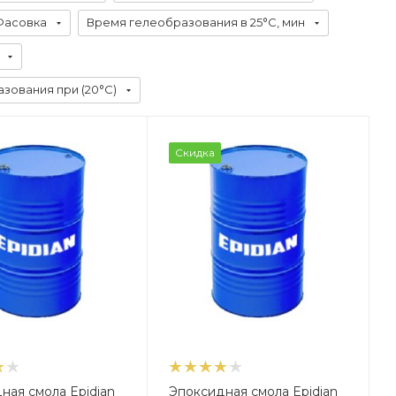
Фасовка
Время гелеобразования в 25°С, мин
зования при (20°C)
Скидка
ная смола Epidian
Эпоксидная смола Epidian