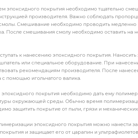
м эпоксидного покрытия необходимо тщательно смеша
инструкцией производителя. Важно соблюдать пропорц
молы. Смешивание необходимо проводить медленно и 
ха. После смешивания смолу необходимо оставить на н
ступать к нанесению эпоксидного покрытия. Наносит
 шпатель или специальное оборудование. При нанесен
твовать рекомендациям производителя. После нанесе
 с помощью игольчатого валика.
 эпоксидного покрытия необходимо дать ему полимери
туры окружающей среды. Обычно время полимеризации с
имо защитить покрытие от пыли, грязи и механически
лимеризации эпоксидного покрытия можно нанести за
покрытия и защищает его от царапин и ультрафиолето