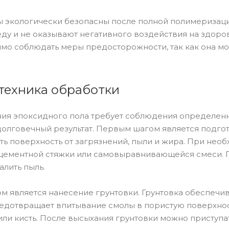
 экологически безопасны после полной полимеризаци
у и не оказывают негативного воздействия на здоров
мо соблюдать меры предосторожности, так как она м
техника обработки
ия эпоксидного пола требует соблюдения определенны
долговечный результат. Первым шагом является подгот
ить поверхность от загрязнений, пыли и жира. При не
цементной стяжки или самовыравнивающейся смеси. 
алить пыль.
 является нанесение грунтовки. Грунтовка обеспечив
едотвращает впитывание смолы в пористую поверхнос
или кисть. После высыхания грунтовки можно приступ