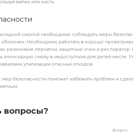
льзуя валик или кисть.
пасности
оксидной смолой необходимо соблюдать меры безопасн
х оболочек. Необходимо работать в хорошо проветри
как резиновые перчатки, защитные очки и респиратор.
ть эпоксидную смолу в недоступном для детей месте. 
равилами утилизации опасных отходов.
 мер безопасности поможет избежать проблем и сдела
иятным.
ь вопросы?
Вопрос