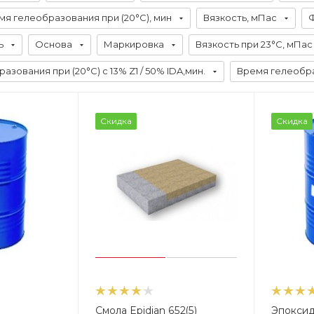
мя гелеобразования при (20°C), мин
Вязкость, мПас
ь
Основа
Маркировка
Вязкость при 23°С, мПас
зования при (20°C) с 13% Z1 / 50% IDA,мин.
Время гелеобра
Скидка
Скидка
Смола Epidian 652(5)
Эпоксид