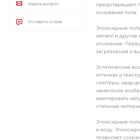
Задать вопрос
предотвращает п
основания пола.
Оставить отзыв
Эпоксидные полы 
металл и другие
отслоение. Пере
загрязнений и в
Эстетические во
оттенках и текст
глиттеры, кварц
нанесение изобр
имитировать нату
стильные интерь
Эпоксидные полы
и воду. Эпоксид
позволяет сохра