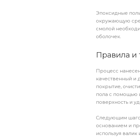
Эпоксидные полы
окружающую сред
смолой необходи
оболочек.
Правила и 
Процесс нанесен
качественный и 
покрытие, очист
пола с помощью 
поверхность и уд
Следующим шагом
основанием и пр
используя валик 