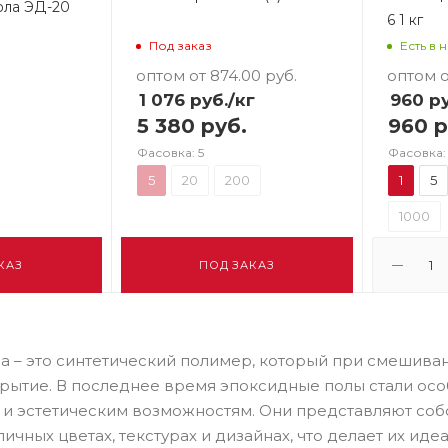
ола ЭД-20
6 1 кг
Под заказ
Есть в 
оптом от 874.00
руб.
оптом о
1 076
руб.
/кг
960
ру
5 380 руб.
960 р
Фасовка: 5
Фасовка: 
5
20
200
1
5
1000
КАЗ
ПОД ЗАКАЗ
а – это синтетический полимер, который при смешива
рытие. В последнее время эпоксидные полы стали ос
 и эстетическим возможностям. Они представляют соб
ичных цветах, текстурах и дизайнах, что делает их и