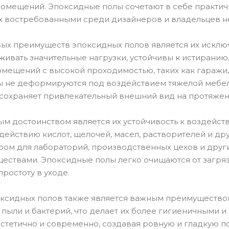
мещений. Эпоксидные полы сочетают в себе практичн
 их востребованными среди дизайнеров и владельцев 
ых преимуществ эпоксидных полов является их исключ
ивать значительные нагрузки, устойчивы к истиранию,
мещений с высокой проходимостью, таких как гаражи, 
 не деформируются под воздействием тяжелой мебели
 сохраняет привлекательный внешний вид на протяжени
м достоинством является их устойчивость к воздейст
ействию кислот, щелочей, масел, растворителей и дру
ом для лабораторий, производственных цехов и други
ествами. Эпоксидные полы легко очищаются от загрязн
простоту в уходе.
ксидных полов также является важным преимуществом
 пыли и бактерий, что делает их более гигиеничными 
стетично и современно, создавая ровную и гладкую по