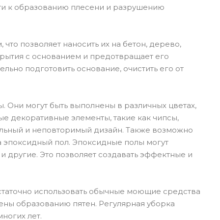
ти к образованию плесени и разрушению
то позволяет наносить их на бетон, дерево,
крытия с основанием и предотвращает его
ьно подготовить основание, очистить его от
 Они могут быть выполнены в различных цветах,
ые декоративные элементы, такие как чипсы,
кальный и неповторимый дизайн. Также возможно
а эпоксидный пол. Эпоксидные полы могут
 и другие. Это позволяет создавать эффектные и
остаточно использовать обычные моющие средства
ены образованию пятен. Регулярная уборка
ногих лет.