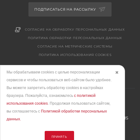
ПОДПИСАТЬСЯ НА РАССЫЛКУ
СОГЛАСИЕ НА ОБРАБОТКУ ПЕРСОНАЛЬНЫХ ДАННЫХ
ПОЛИТИКА ОБРАБОТКИ ПЕРСОНАЛЬНЫХ ДАННЫХ
CОГЛАСИЕ НА МЕТРИЧЕСКИЕ СИСТЕМЫ
ПОЛИТИКА ИСПОЛЬЗОВАНИЯ COOKIES
Мы обрабатываем cookies с целью персонализации
✖️
сервисов и чтобы пользоваться веб-сайтом было удобнее.
Вы можете запретить обработку сookies в настройках
браузера. Пожалуйста, ознакомьтесь
с политикой
использования cookies
. Продолжая пользоваться сайтом,
вы соглашаетесь с
Политикой обработки персональных
Продвижение сайта
– интернет-агентство BREVIS
данных.
© 2010 - 2026. Все права защищены
ПРИНЯТЬ