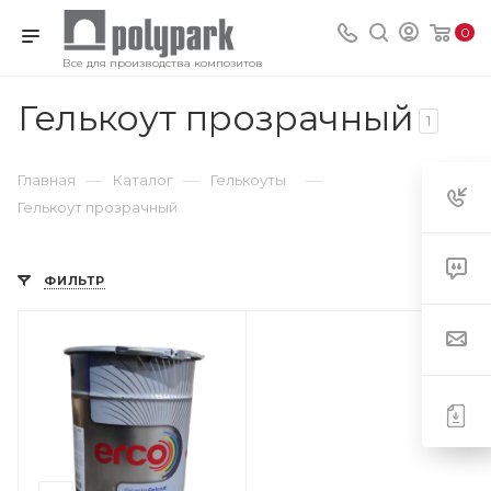
0
Все для производства композитов
Гелькоут прозрачный
1
—
—
—
Главная
Каталог
Гелькоуты
Гелькоут прозрачный
ФИЛЬТР