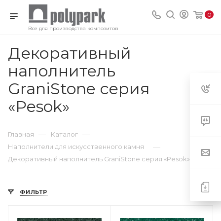
0
Все для производства композитов
Декоративный
наполнитель
6
GraniStone серия
«Pesok»
—
—
Главная
Каталог
—
Наполнители для искусственного камня
Декоративный наполнитель GraniStone серия «Pesok»
ФИЛЬТР