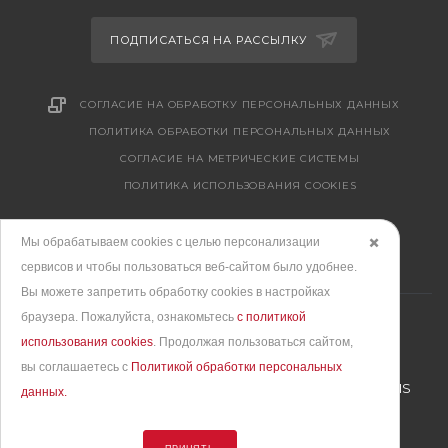
ПОДПИСАТЬСЯ НА РАССЫЛКУ
СОГЛАСИЕ НА ОБРАБОТКУ ПЕРСОНАЛЬНЫХ ДАННЫХ
ПОЛИТИКА ОБРАБОТКИ ПЕРСОНАЛЬНЫХ ДАННЫХ
CОГЛАСИЕ НА МЕТРИЧЕСКИЕ СИСТЕМЫ
ПОЛИТИКА ИСПОЛЬЗОВАНИЯ COOKIES
Мы обрабатываем cookies с целью персонализации
✖️
сервисов и чтобы пользоваться веб-сайтом было удобнее.
Вы можете запретить обработку сookies в настройках
браузера. Пожалуйста, ознакомьтесь
с политикой
использования cookies
. Продолжая пользоваться сайтом,
вы соглашаетесь с
Политикой обработки персональных
Продвижение сайта
– интернет-агентство BREVIS
данных.
© 2010 - 2026. Все права защищены