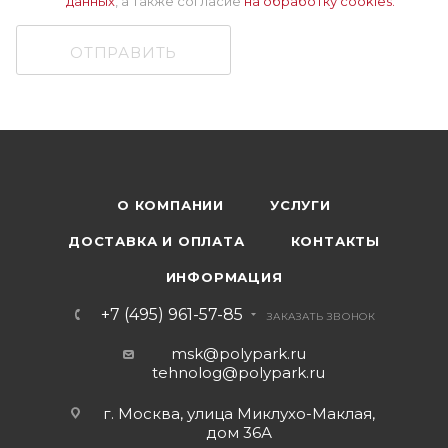
данных
, а также cогласие
на обработку cookies.
ОТПРАВИТЬ
О КОМПАНИИ
УСЛУГИ
ДОСТАВКА И ОПЛАТА
КОНТАКТЫ
ИНФОРМАЦИЯ
+7 (495) 961-57-85
ЗАКАЗАТЬ ЗВОНОК
msk@polypark.ru
tehnolog@polypark.ru
г. Москва, улица Миклухо-Маклая,
дом 36А