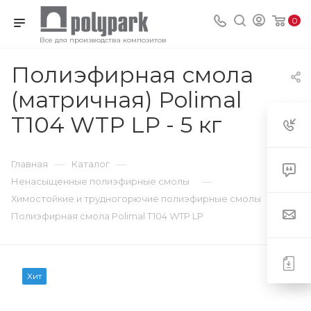
0
Все для производства композитов
Полиэфирная смола
(матричная) Polimal
T104 WTP LP - 5 кг
—
—
Главная
Каталог
—
Ненасыщенные полиэфирные смолы
—
Химостойкие и трудногорючие полиэфирные смолы
Полиэфирная смола Polimal T104 WTP LP
Хит