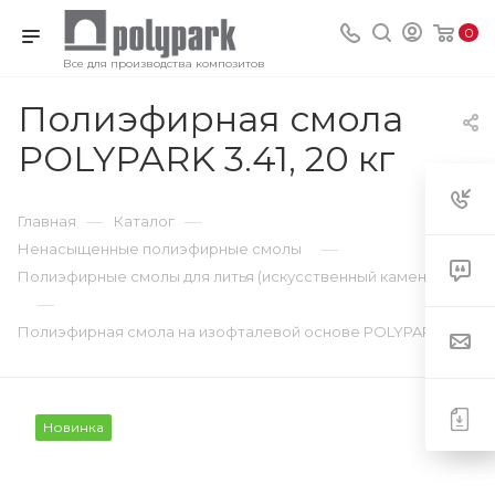
0
Все для производства композитов
Полиэфирная смола
POLYPARK 3.41, 20 кг
—
—
Главная
Каталог
—
Ненасыщенные полиэфирные смолы
Полиэфирные смолы для литья (искусственный камень)
—
Полиэфирная смола на изофталевой основе POLYPARK 3.41
Новинка