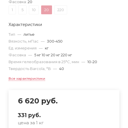
Фасовка:
20
1
5
10
20
220
Характеристики
Тип
—
литье
Вязкость, мПас
—
300-450
Ед. измерения
—
кг
Фасовка
—
5 кг 10 кг 20 кг 220 кг
Время гелеобразования в 25°С, мин
—
10-20
Твердость Barcola, °B
—
40
Все характеристики
6 620
руб.
331
руб.
цена за 1 кг