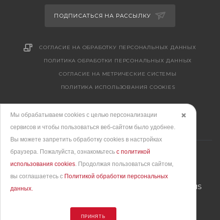
ПОДПИСАТЬСЯ НА РАССЫЛКУ
СОГЛАСИЕ НА ОБРАБОТКУ ПЕРСОНАЛЬНЫХ ДАННЫХ
ПОЛИТИКА ОБРАБОТКИ ПЕРСОНАЛЬНЫХ ДАННЫХ
CОГЛАСИЕ НА МЕТРИЧЕСКИЕ СИСТЕМЫ
ПОЛИТИКА ИСПОЛЬЗОВАНИЯ COOKIES
Мы обрабатываем cookies с целью персонализации
✖️
сервисов и чтобы пользоваться веб-сайтом было удобнее.
Вы можете запретить обработку сookies в настройках
браузера. Пожалуйста, ознакомьтесь
с политикой
использования cookies
. Продолжая пользоваться сайтом,
вы соглашаетесь с
Политикой обработки персональных
Продвижение сайта
– интернет-агентство BREVIS
данных.
© 2010 - 2026. Все права защищены
ПРИНЯТЬ