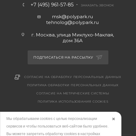
+7 (495) 961-57-85
ЗАКАЗАТЬ ЗВОНОК
msk@polypark.ru
tehnolog@polypark.ru
г. Москва, улица Миклухо-Маклая,
дом 36А
ПОДПИСАТЬСЯ НА РАССЫЛКУ
СОГЛАСИЕ НА ОБРАБОТКУ ПЕРСОНАЛЬНЫХ ДАННЫХ
ПОЛИТИКА ОБРАБОТКИ ПЕРСОНАЛЬНЫХ ДАННЫХ
CОГЛАСИЕ НА МЕТРИЧЕСКИЕ СИСТЕМЫ
ПОЛИТИКА ИСПОЛЬЗОВАНИЯ COOKIES
Мы обрабатываем cookies с целью персонализации
✖️
сервисов и чтобы пользоваться веб-сайтом было удобнее.
Вы можете запретить обработку сookies в настройках