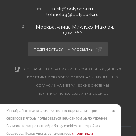
msk@polypark.ru
tehnolog@polypark.ru
г. Москва, улица Миклухо-Маклая,
дом 36А
ПОДПИСАТЬСЯ НА РАССЫЛКУ
СОГЛАСИЕ НА ОБРАБОТКУ ПЕРСОНАЛЬНЫХ ДАННЫХ
ПОЛИТИКА ОБРАБОТКИ ПЕРСОНАЛЬНЫХ ДАННЫХ
CОГЛАСИЕ НА МЕТРИЧЕСКИЕ СИСТЕМЫ
ПОЛИТИКА ИСПОЛЬЗОВАНИЯ COOKIES
Мы обрабатываем cookies с целью персонализации
✖️
сервисов и чтобы пользоваться веб-сайтом было удобнее.
Вы можете запретить обработку сookies в настройках
браузера. Пожалуйста, ознакомьтесь
с политикой