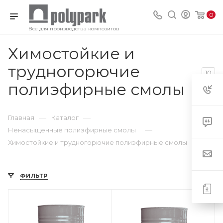
0
Все для производства композитов
Химостойкие и
трудногорючие
10
полиэфирные смолы
—
—
Главная
Каталог
—
Ненасыщенные полиэфирные смолы
Химостойкие и трудногорючие полиэфирные смолы
ФИЛЬТР