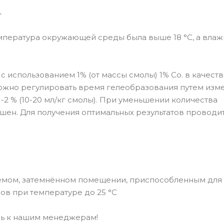
.
пература окружающей среды была выше 18 °C, а влаж
использованием 1% (от массы смолы) 1% Co. в качест
 Можно регулировать время гелеобразования путем изм
-2 % (10-20 мл/кг смолы). При уменьшении количества
шен. Для получения оптимальных результатов проводи
ваемом, затемнённом помещении, приспособленным для
в при температуре до 25 °C
сь к нашим менеджерам!