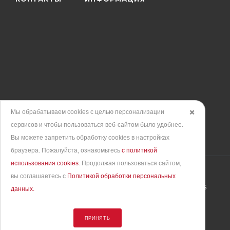
Мы обрабатываем cookies с целью персонализации
✖️
сервисов и чтобы пользоваться веб-сайтом было удобнее.
Вы можете запретить обработку сookies в настройках
браузера. Пожалуйста, ознакомьтесь
с политикой
использования cookies
. Продолжая пользоваться сайтом,
вы соглашаетесь с
Политикой обработки персональных
Продвижение сайта
– интернет-агентство BREVIS
данных.
© 2010 - 2026. Все права защищены
ПРИНЯТЬ