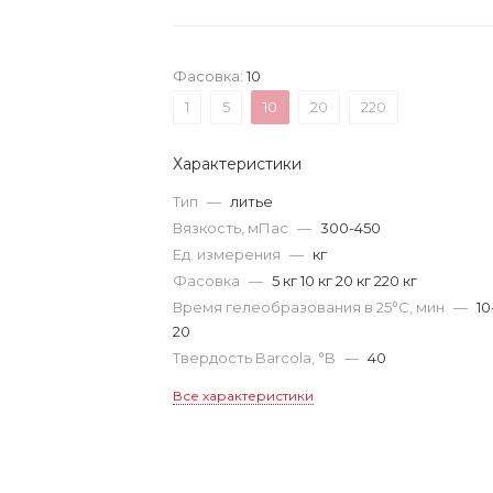
Фасовка:
10
1
5
10
20
220
Характеристики
Тип
—
литье
Вязкость, мПас
—
300-450
Ед. измерения
—
кг
Фасовка
—
5 кг 10 кг 20 кг 220 кг
Время гелеобразования в 25°С, мин
—
10
20
Твердость Barcola, °B
—
40
Все характеристики