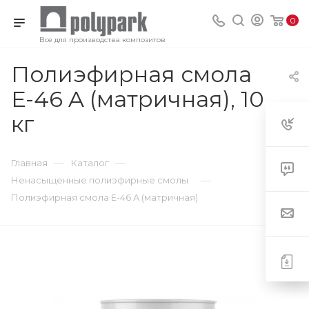
0
Все для производства композитов
Полиэфирная смола
E-46 A (матричная), 10
кг
—
—
Главная
Каталог
—
Ненасыщенные полиэфирные смолы
Полиэфирная смола E-46 A (матричная)