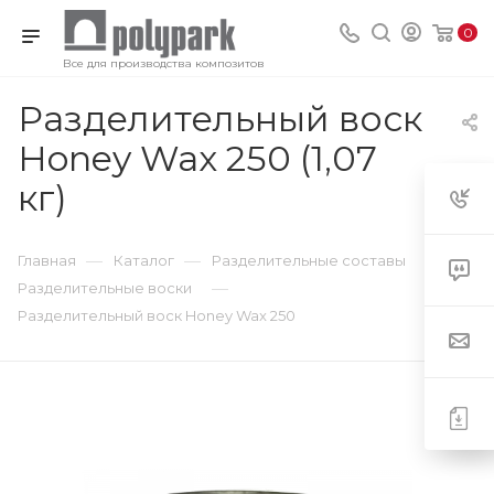
0
Все для производства композитов
Разделительный воск
Honey Wax 250 (1,07
кг)
—
—
—
Главная
Каталог
Разделительные составы
—
Разделительные воски
Разделительный воск Honey Wax 250