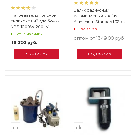
Валик радиусный
Нагреватель поясной
алюминиевый Radius
силиконовый для бочки
Aluminium Standard 32 x
NPS-1000W-200LM
152 x 762 mm
Под заказ
Есть в наличии
оптом от 1349.00
руб.
16 320
руб.
В КОРЗИНУ
ПОД ЗАКАЗ