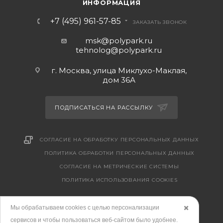
ИНФОРМАЦИЯ
+7 (495) 961-57-85
ЗАКАЗАТЬ ЗВОНОК
msk@polypark.ru
tehnolog@polypark.ru
г. Москва, улица Миклухо-Маклая,
дом 36А
ПОДПИСАТЬСЯ НА РАССЫЛКУ
СОГЛАСИЕ НА ОБРАБОТКУ ПЕРСОНАЛЬНЫХ ДАННЫХ
ПОЛИТИКА ОБРАБОТКИ ПЕРСОНАЛЬНЫХ ДАННЫХ
CОГЛАСИЕ НА МЕТРИЧЕСКИЕ СИСТЕМЫ
ПОЛИТИКА ИСПОЛЬЗОВАНИЯ COOKIES
Мы обрабатываем cookies с целью персонализации
✖️
сервисов и чтобы пользоваться веб-сайтом было удобнее.