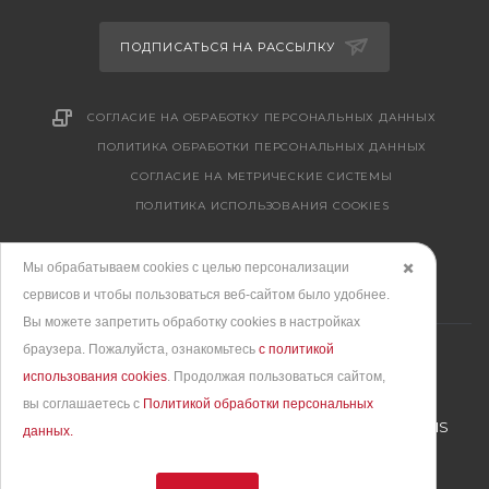
ПОДПИСАТЬСЯ НА РАССЫЛКУ
СОГЛАСИЕ НА ОБРАБОТКУ ПЕРСОНАЛЬНЫХ ДАННЫХ
ПОЛИТИКА ОБРАБОТКИ ПЕРСОНАЛЬНЫХ ДАННЫХ
CОГЛАСИЕ НА МЕТРИЧЕСКИЕ СИСТЕМЫ
ПОЛИТИКА ИСПОЛЬЗОВАНИЯ COOKIES
Мы обрабатываем cookies с целью персонализации
✖️
сервисов и чтобы пользоваться веб-сайтом было удобнее.
Вы можете запретить обработку сookies в настройках
браузера. Пожалуйста, ознакомьтесь
с политикой
использования cookies
. Продолжая пользоваться сайтом,
вы соглашаетесь с
Политикой обработки персональных
Продвижение сайта
– интернет-агентство BREVIS
данных.
© 2010 - 2026. Все права защищены