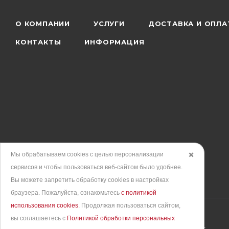
О КОМПАНИИ
УСЛУГИ
ДОСТАВКА И ОПЛА
КОНТАКТЫ
ИНФОРМАЦИЯ
Мы обрабатываем cookies с целью персонализации
✖️
сервисов и чтобы пользоваться веб-сайтом было удобнее.
Вы можете запретить обработку сookies в настройках
браузера. Пожалуйста, ознакомьтесь
с политикой
использования cookies
. Продолжая пользоваться сайтом,
вы соглашаетесь с
Политикой обработки персональных
Продвижение сайта
– интернет-агентство BREVIS