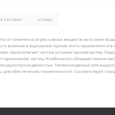
Я И ВОЗВРАТ
ОТЗЫВЫ
иты от химически агрессивных веществ на основе воды
ого влияния и аэрозолей. Кроме этого применяются в с
риал предполагает чистые условия производства. Глад
ет прилипание частиц. Комбинезон обладает малым ве
и воздухопроницаемостью. Непроницаемый для жидкос
 для обеспечения герметичности. Соответствует стан