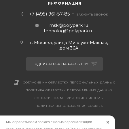
ИНФОРМАЦИЯ
+7 (495) 961-57-85
ЗАКАЗАТЬ ЗВОНОК
msk@polypark.ru
tehnolog@polypark.ru
г. Москва, улица Миклухо-Маклая,
дом 36А
ПОДПИСАТЬСЯ НА РАССЫЛКУ
СОГЛАСИЕ НА ОБРАБОТКУ ПЕРСОНАЛЬНЫХ ДАННЫХ
ПОЛИТИКА ОБРАБОТКИ ПЕРСОНАЛЬНЫХ ДАННЫХ
CОГЛАСИЕ НА МЕТРИЧЕСКИЕ СИСТЕМЫ
ПОЛИТИКА ИСПОЛЬЗОВАНИЯ COOKIES
Мы обрабатываем cookies с целью персонализации
✖️