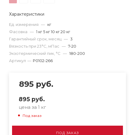
Характеристики
Ед. измерения
—
кг
Фасовка
—
1 кг 5 кг 10 кг 20 кг
Гарантийный срок, месяц
—
3
Вязкость при 23°С, мПас
—
7-20
Экзотермический пик, °C
—
180-200
Артикул
—
Р0102-266
895
руб.
895
руб.
цена за 1 кг
Под заказ
ПОД ЗАКАЗ