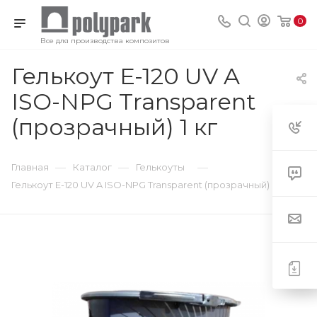
0
Все для производства композитов
Гелькоут E-120 UV A
ISO-NPG Transparent
(прозрачный) 1 кг
—
—
—
Главная
Каталог
Гелькоуты
Гелькоут E-120 UV A ISO-NPG Transparent (прозрачный)