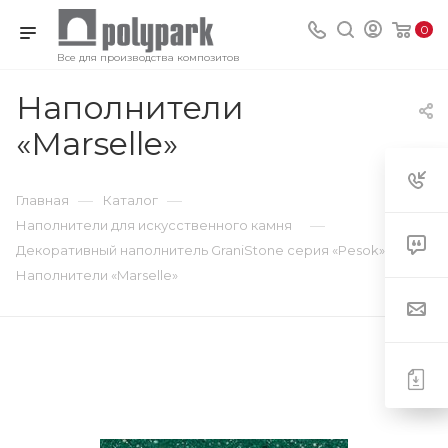
0
Все для производства композитов
Наполнители
«Marselle»
—
—
Главная
Каталог
—
Наполнители для искусственного камня
—
Декоративный наполнитель GraniStone серия «Pesok»
Наполнители «Marselle»