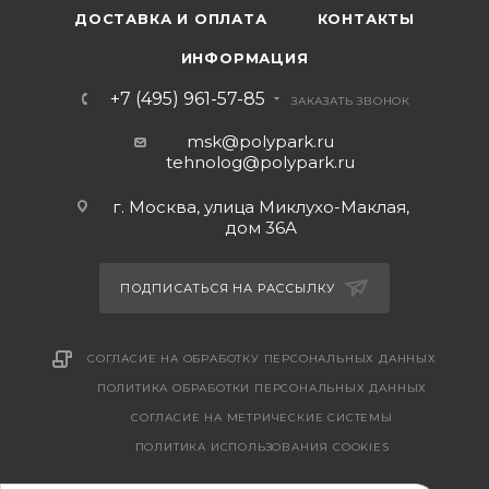
ДОСТАВКА И ОПЛАТА
КОНТАКТЫ
ИНФОРМАЦИЯ
+7 (495) 961-57-85
ЗАКАЗАТЬ ЗВОНОК
msk@polypark.ru
tehnolog@polypark.ru
г. Москва, улица Миклухо-Маклая,
дом 36А
ПОДПИСАТЬСЯ НА РАССЫЛКУ
СОГЛАСИЕ НА ОБРАБОТКУ ПЕРСОНАЛЬНЫХ ДАННЫХ
ПОЛИТИКА ОБРАБОТКИ ПЕРСОНАЛЬНЫХ ДАННЫХ
CОГЛАСИЕ НА МЕТРИЧЕСКИЕ СИСТЕМЫ
ПОЛИТИКА ИСПОЛЬЗОВАНИЯ COOKIES