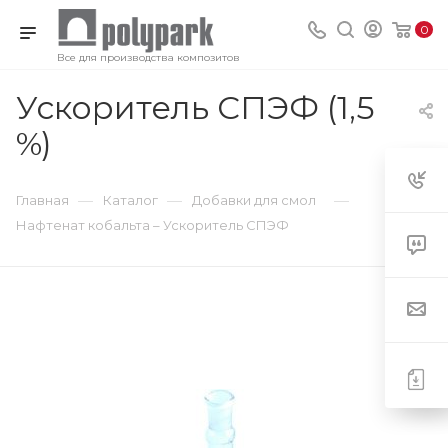
0
Все для производства композитов
Ускоритель СПЭФ (1,5
%)
—
—
—
Главная
Каталог
Добавки для смол
Нафтенат кобальта – Ускоритель СПЭФ