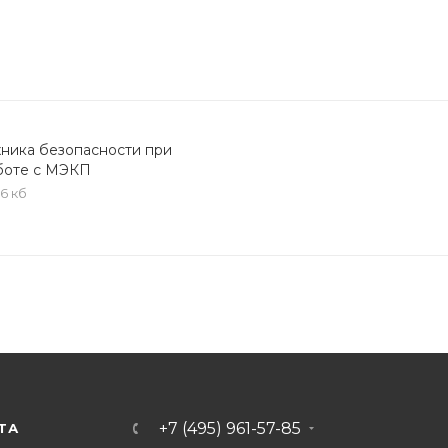
хника безопасности при
боте с МЭКП
,6 кб
+7 (495) 961-57-85
ТА