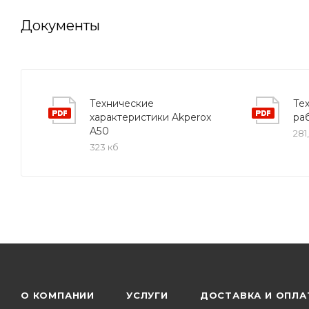
Документы
Технические
Те
характеристики Akperox
ра
A50
281
323 кб
О КОМПАНИИ
УСЛУГИ
ДОСТАВКА И ОПЛА