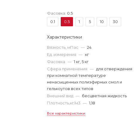
Фасовка:
0.5
0.1
0.5
1
5
10
30
Характеристики
Вязкость, мПас
—
24
Ед. измерения
—
кг
Фасовка
—
1 кг, 5 кг
Сфера применения
—
для отверждения
при комнатной температуре
ненасыщенных полиэфирных смол и
гелькоутов всех типов
Внешний вид
—
бесцветная жидкость
Плотность,кг/м3
—
1,18
Все характеристики