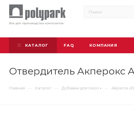
Все для производства композитов
КАТАЛОГ
FAQ
КОМПАНИЯ
Отвердитель Акперокс А-
—
—
—
Главная
Каталог
Добавки для смол
Akperox A5