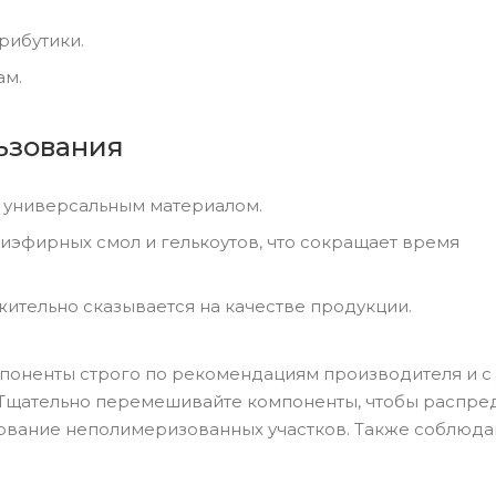
рибутики.
ам.
ьзования
о универсальным материалом.
иэфирных смол и гелькоутов, что сокращает время
жительно сказывается на качестве продукции.
мпоненты строго по рекомендациям производителя и с
. Тщательно перемешивайте компоненты, чтобы распре
зование неполимеризованных участков. Также соблюда