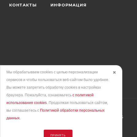
КОНТАКТЫ
ИНФОРМАЦИЯ
Мы обрабатываем cookies с целью персонализации
✖️
сервисов и чтобы пользоваться веб-сайтом было удобнее.
Вы можете запретить обработку сookies в настройках
браузера. Пожалуйста, ознакомьтесь
с политикой
использования cookies
. Продолжая пользоваться сайтом,
вы соглашаетесь с
Политикой обработки персональных
Продвижение сайта
– интернет-агентство BREVIS
данных.
© 2010 - 2026. Все права защищены
ПРИНЯТЬ