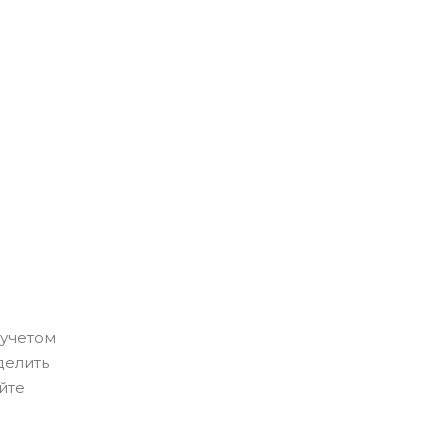
 учетом
делить
йте