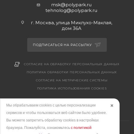
msk@polypark.ru
tehnolog@polypark.ru
г. Москва, улица Миклухо-Маклая,
дом 36А
ПОДПИСАТЬСЯ НА РАССЫЛКУ
СОГЛАСИЕ НА ОБРАБОТКУ ПЕРСОНАЛЬНЫХ ДАННЫХ
ПОЛИТИКА ОБРАБОТКИ ПЕРСОНАЛЬНЫХ ДАННЫХ
CОГЛАСИЕ НА МЕТРИЧЕСКИЕ СИСТЕМЫ
ПОЛИТИКА ИСПОЛЬЗОВАНИЯ COOKIES
Мы обрабатываем cookies с целью персонализации
✖️
сервисов и чтобы пользоваться веб-сайтом было удобнее.
Вы можете запретить обработку сookies в настройках
браузера. Пожалуйста, ознакомьтесь
с политикой