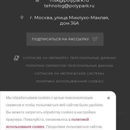
msk@polypark.ru
tehnolog@polypark.ru
г. Москва, улица Миклухо-Маклая,
дом 36А
ПОДПИСАТЬСЯ НА РАССЫЛКУ
СОГЛАСИЕ НА ОБРАБОТКУ ПЕРСОНАЛЬНЫХ ДАННЫХ
ПОЛИТИКА ОБРАБОТКИ ПЕРСОНАЛЬНЫХ ДАННЫХ
CОГЛАСИЕ НА МЕТРИЧЕСКИЕ СИСТЕМЫ
ПОЛИТИКА ИСПОЛЬЗОВАНИЯ COOKIES
Мы обрабатываем cookies с целью персонализации
✖️
сервисов и чтобы пользоваться веб-сайтом было удобнее.
Вы можете запретить обработку сookies в настройках
браузера. Пожалуйста, ознакомьтесь
с политикой
использования cookies
. Продолжая пользоваться сайтом,