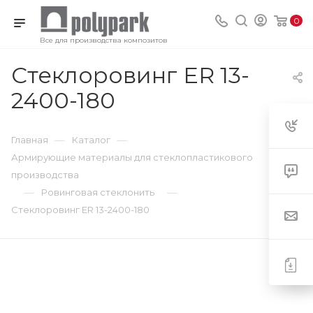
0
Все для производства композитов
Стеклоровинг ER 13-
2400-180
—
—
Главная
Каталог
Армирующие материалы для стеклопластикового
производства
—
—
Ровинговая стеклонить
Стеклоровинг ER 13-2400-180