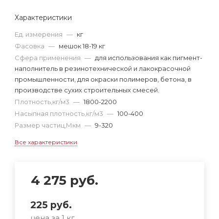
Характеристики
Ед. измерения
—
кг
Фасовка
—
мешок 18-19 кг
Сфера применения
—
для использования как пигмент-
наполнитель в резинотехнической и лакокрасочной
промышленности, для окраски полимеров, бетона, в
производстве сухих строительных смесей.
Плотность,кг/м3
—
1800-2200
Насыпная плотность,кг/м3
—
100-400
Размер частиц,Мкм
—
9-320
Все характеристики
4 275
руб.
225
руб.
цена за 1 кг