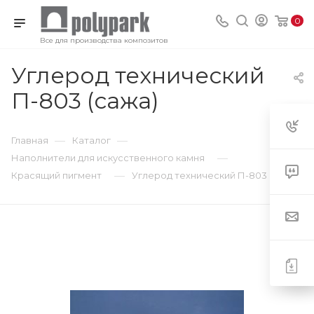
0
Все для производства композитов
Углерод технический
П-803 (сажа)
—
—
Главная
Каталог
—
Наполнители для искусственного камня
—
Красящий пигмент
Углерод технический П-803 (сажа)