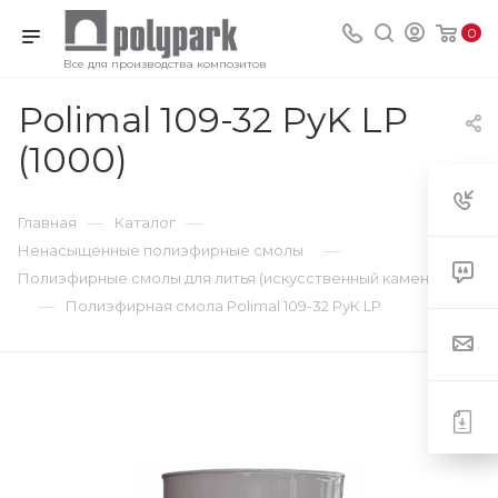
0
Все для производства композитов
Polimal 109-32 PyK LP
(1000)
—
—
Главная
Каталог
—
Ненасыщенные полиэфирные смолы
Полиэфирные смолы для литья (искусственный камень)
—
Полиэфирная смола Polimal 109-32 РуК LP