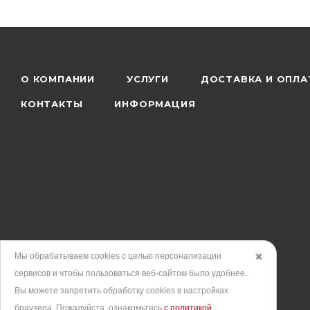
О КОМПАНИИ
УСЛУГИ
ДОСТАВКА И ОПЛА
КОНТАКТЫ
ИНФОРМАЦИЯ
Мы обрабатываем cookies с целью персонализации
✖️
сервисов и чтобы пользоваться веб-сайтом было удобнее.
Вы можете запретить обработку сookies в настройках
браузера. Пожалуйста, ознакомьтесь
с политикой