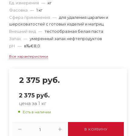
Ед. измерения
—
кг
Фасовка
—
1 кг
Сфера применения
—
для удаления царапин и
шероховатостей с готовых изделий и матриц.
Внешний вид
—
тестообразная белая паста
Запах
—
умеренный запах нефтепродуктов
рН
—
в‰€8,0
Все характеристики
2 375
руб.
2 375
руб.
цена за 1 кг
Есть в наличии
В КОРЗИНУ