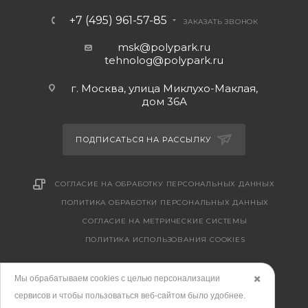
+7 (495) 961-57-85
ЗАКАЗАТЬ ЗВОНОК
msk@polypark.ru
tehnolog@polypark.ru
г. Москва, улица Миклухо-Маклая,
дом 36А
ПОДПИСАТЬСЯ НА РАССЫЛКУ
СОГЛАСИЕ НА ОБРАБОТКУ ПЕРСОНАЛЬНЫХ ДАННЫХ
ПОЛИТИКА ОБРАБОТКИ ПЕРСОНАЛЬНЫХ ДАННЫХ
CОГЛАСИЕ НА МЕТРИЧЕСКИЕ СИСТЕМЫ
ПОЛИТИКА ИСПОЛЬЗОВАНИЯ COOKIES
Мы обрабатываем cookies с целью персонализации
✖️
сервисов и чтобы пользоваться веб-сайтом было удобнее.