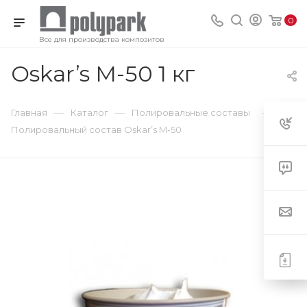
0
Все для производства композитов
Oskar’s M-50 1 кг
—
—
—
Главная
Каталог
Полировальные составы
Полировальный состав Оskar’s M-50