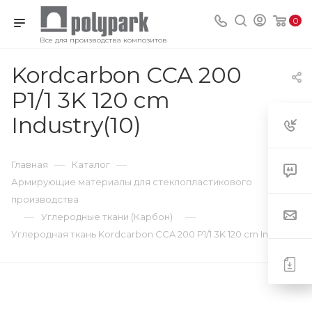
0
Все для производства композитов
Kordcarbon CCA 200
P1/1 3K 120 cm
Industry(10)
—
—
Главная
Каталог
Армирующие материалы для стеклопластикового
производства
—
—
Углеродные ткани (Карбон)
Углеродная ткань Kordcarbon CCA 200 P1/1 3K 120 cm Industry