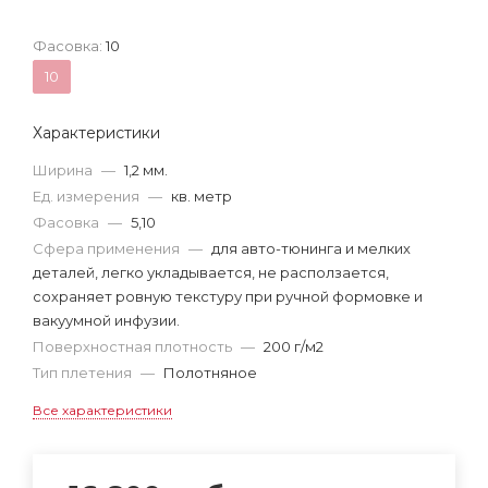
Фасовка:
10
10
Характеристики
Ширина
—
1,2 мм.
Ед. измерения
—
кв. метр
Фасовка
—
5,10
Сфера применения
—
для авто-тюнинга и мелких
деталей, легко укладывается, не расползается,
сохраняет ровную текстуру при ручной формовке и
вакуумной инфузии.
Поверхностная плотность
—
200 г/м2
Тип плетения
—
Полотняное
Все характеристики