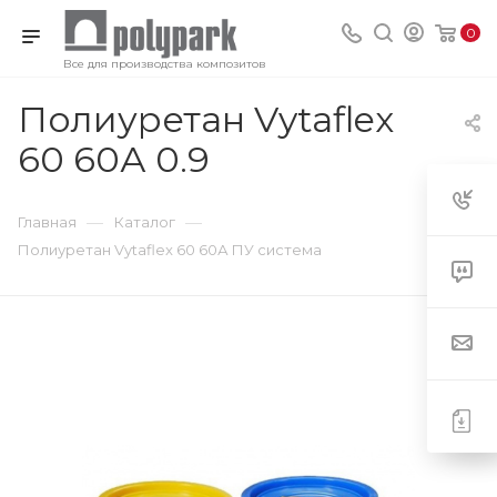
0
Все для производства композитов
Полиуретан Vytaflex
60 60А 0.9
—
—
Главная
Каталог
Полиуретан Vytaflex 60 60А ПУ система