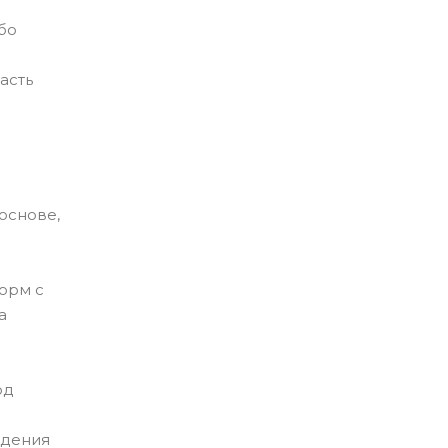
бо
асть
основе,
орм с
а
од
ждения