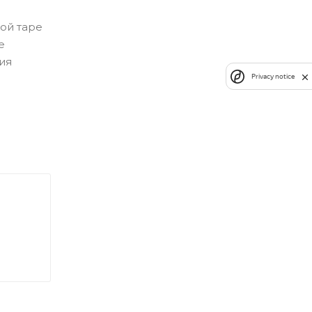
ой таре
е
ия
Privacy notice