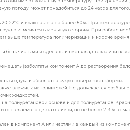
 что они имеют комнатную температуру. При хранении 
ную погоду, может понадобиться до 24 часов для того
20-22°С и влажностью не более 50%. При температур
паунда изменятся в меньшую сторону. При работе не
 тем выше температура полимеризации и короче время
быть чистыми и сделаны из металла, стекла или пласт
мешать (взболтать) компонент А до растворения бел
сть воздуха и абсолютно сухую поверхность формы.
также влажных наполнителей. Не допускается разбавл
очих жидкостей.
 на полиуретановой основе и для полиуретанов. Крас
 от желаемого цвета отливки, но не более 2-3 % от ма
лен в компонент А или частями в каждый из компонен