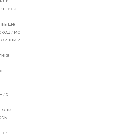
(или
, чтобы
е выше
обходимо
 жизни и
ика.
ого
ение
ители
ссы
тов.