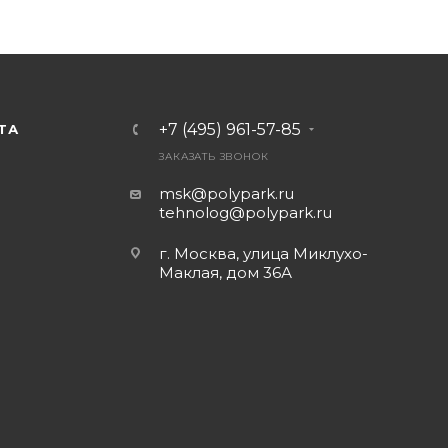
+7 (495) 961-57-85
ТА
ЗАКАЗАТЬ ЗВОНОК
msk@polypark.ru
tehnolog@polypark.ru
г. Москва, улица Миклухо-
Маклая, дом 36А