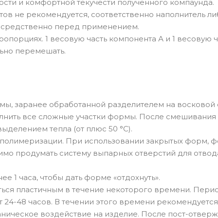
ости и комфортной текучести полученного компаунда.
ов не рекомендуется, соответственно наполнитель ли
осредственно перед применением.
порциях. 1 весовую часть компонента А и 1 весовую ч
льно перемешать.
мы, заранее обработанной разделителем на восковой 
лнить все сложные участки формы. После смешивания
ыделением тепла (от плюс 50 °C).
 полимеризации. При использовании закрытых форм, ф
имо продумать систему выпарных отверстий для отвод
 1 часа, чтобы дать форме «отдохнуть».
ться пластичным в течение некоторого времени. Пери
 24-48 часов. В течении этого времени рекомендуется
аническое воздействие на изделие. После пост-отвер