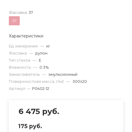
Фасовка:
37
37
Характеристики
Ед. измерения
—
кг
Фасовка
—
рулон
Тип стекла
—
Е
Влажность
—
0.3%
Замасливатель
—
эмульсионный
Поверхностная масса, г/м2
—
300±20
Артикул
—
Р0402-12
6 475
руб.
175
руб.