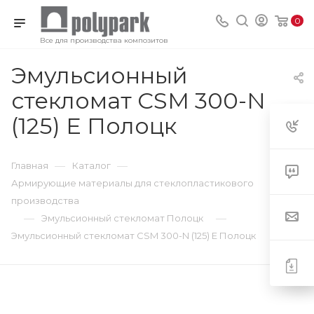
0
Все для производства композитов
Эмульсионный
стекломат CSM 300-N
(125) E Полоцк
—
—
Главная
Каталог
Армирующие материалы для стеклопластикового
производства
—
—
Эмульсионный стекломат Полоцк
Эмульсионный стекломат CSM 300-N (125) E Полоцк