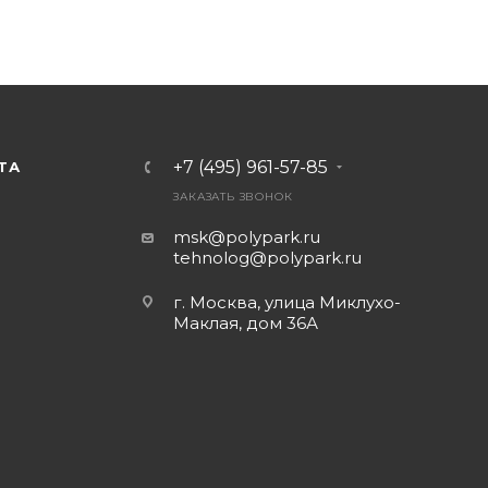
+7 (495) 961-57-85
ТА
ЗАКАЗАТЬ ЗВОНОК
msk@polypark.ru
tehnolog@polypark.ru
г. Москва, улица Миклухо-
Маклая, дом 36А