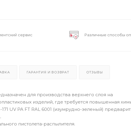
иентский сервис
Различные способы о
АВКА
ГАРАНТИЯ И ВОЗВРАТ
ОТЗЫВЫ
редназначен для производства верхнего слоя на
лопластиковых изделий, где требуется повышенная хим
-171 UV PA FT RAL 6001 (изумрудно-зеленый) предвари
.
ального пистолета-распылителя.