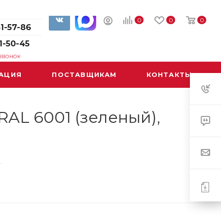
1-57-85
0
0
0
61-57-86
1-50-45
 ЗВОНОК
АЦИЯ
ПОСТАВЩИКАМ
КОНТАКТЫ
RAL 6001 (зеленый),
—