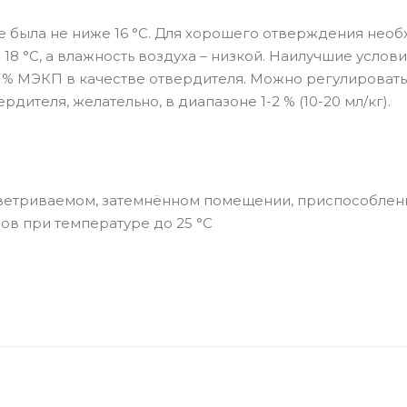
е была не ниже 16 °C. Для хорошего отверждения необ
 °C, а влажность воздуха – низкой. Наилучшие услов
 % МЭКП в качестве отвердителя. Можно регулироват
ителя, желательно, в диапазоне 1-2 % (10-20 мл/кг).
проветриваемом, затемнённом помещении, приспособле
в при температуре до 25 °C