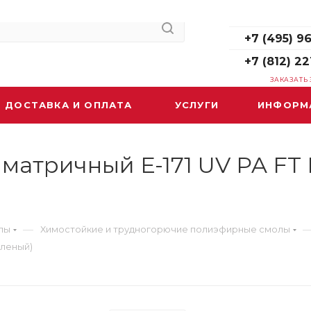
+7 (495) 96
+7 (495) 9
+7 (812) 22
ЗАКАЗАТЬ
ДОСТАВКА И ОПЛАТА
УСЛУГИ
ИНФОРМ
атричный E-171 UV PA FT 
—
лы
Химостойкие и трудногорючие полиэфирные смолы
еленый)