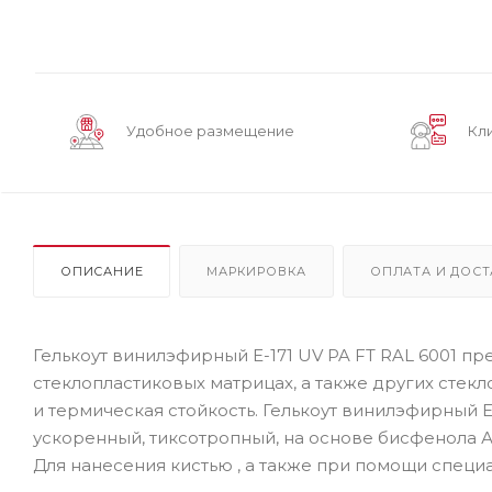
Удобное размещение
Кл
ОПИСАНИЕ
МАРКИРОВКА
ОПЛАТА И ДОСТ
Гелькоут винилэфирный E-171 UV PA FT RAL 6001 п
стеклопластиковых матрицах, а также других стек
и термическая стойкость. Гелькоут винилэфирный E
ускоренный, тиксотропный, на основе бисфенола А
Для нанесения кистью , а также при помощи специ