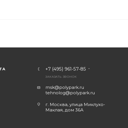
+7 (495) 961-57-85
ТА
ЗАКАЗАТЬ ЗВОНОК
msk@polypark.ru
tehnolog@polypark.ru
г. Москва, улица Миклухо-
Маклая, дом 36А