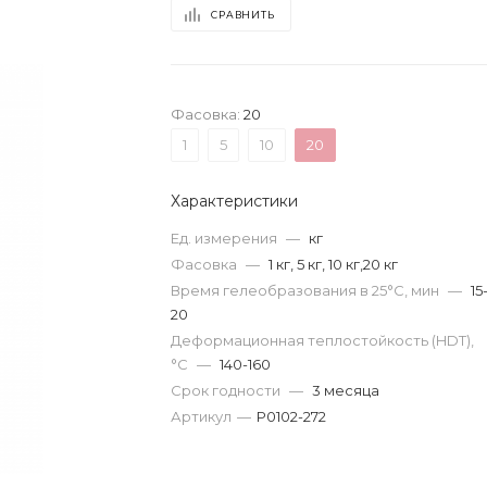
СРАВНИТЬ
Фасовка:
20
1
5
10
20
Характеристики
Ед. измерения
—
кг
Фасовка
—
1 кг, 5 кг, 10 кг,20 кг
Время гелеобразования в 25°С, мин
—
15
20
Деформационная теплостойкость (HDT),
°C
—
140-160
Срок годности
—
3 месяца
Артикул
—
Р0102-272