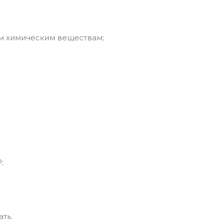
м химическим веществам;
;
ть.