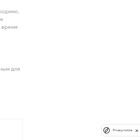
ходимо,
ия
ь время
нным для
Privacy notice