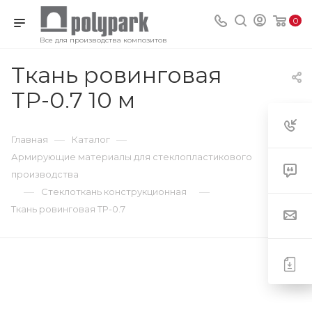
0
Все для производства композитов
Ткань ровинговая
ТР-0.7 10 м
—
—
Главная
Каталог
Армирующие материалы для стеклопластикового
производства
—
—
Стеклоткань конструкционная
Ткань ровинговая ТР-0.7