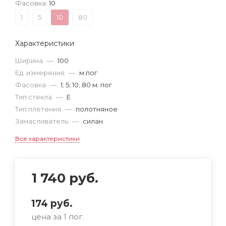
Фасовка:
10
1
5
10
80
Характеристики
Ширина
—
100
Ед. измерения
—
м.пог
Фасовка
—
1; 5; 10; 80 м. пог
Тип стекла
—
Е
Тип плетения
—
полотняное
Замасливатель
—
силан
Все характеристики
1 740
руб.
174
руб.
цена за 1 пог.