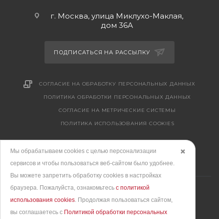
г. Москва, улица Миклухо-Маклая,
дом 36А
ПОДПИСАТЬСЯ НА РАССЫЛКУ
СОГЛАСИЕ НА ОБРАБОТКУ ПЕРСОНАЛЬНЫХ ДАННЫХ
ПОЛИТИКА ОБРАБОТКИ ПЕРСОНАЛЬНЫХ ДАННЫХ
CОГЛАСИЕ НА МЕТРИЧЕСКИЕ СИСТЕМЫ
ПОЛИТИКА ИСПОЛЬЗОВАНИЯ COOKIES
Мы обрабатываем cookies с целью персонализации
✖️
сервисов и чтобы пользоваться веб-сайтом было удобнее.
Вы можете запретить обработку сookies в настройках
браузера. Пожалуйста, ознакомьтесь
с политикой
использования cookies
. Продолжая пользоваться сайтом,
вы соглашаетесь с
Политикой обработки персональных