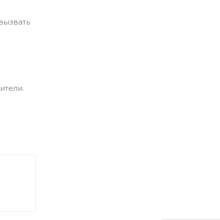
 вызвать
ители.