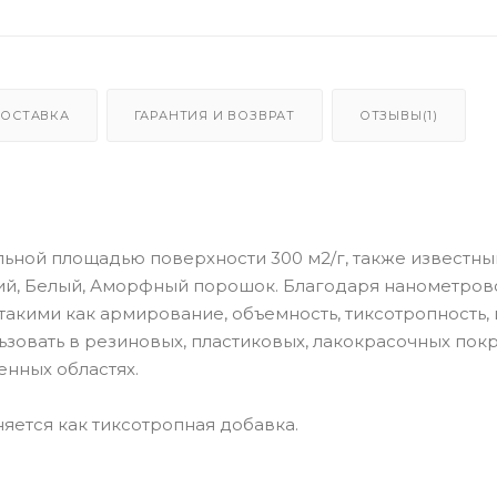
ДОСТАВКА
ГАРАНТИЯ И ВОЗВРАТ
ОТЗЫВЫ(1)
ьной площадью поверхности 300 м2/г, также известны
ий, Белый, Аморфный порошок. Благодаря нанометров
акими как армирование, объемность, тиксотропность,
ьзовать в резиновых, пластиковых, лакокрасочных покр
енных областях.
яется как тиксотропная добавка.