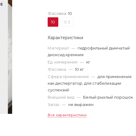
Фасовка:
10
10
0.3
Характеристики
Материал
—
гидрофильный дымчатый
диоксид кремния
Ед. измерения
—
кг
Фасовка
—
10 кг
Сфера применения
—
для применения
как диспергатор, для стабилизации
суспензий
Внешний вид
—
Белый рыхлый порошок
Запах
—
не выражен
Все характеристики